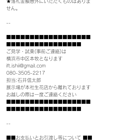
★落札金額意外にいただくものはありま
せん。
--
■■■■■■■■■■■■■■■■■■
■■■■■■■■■■■■■■■■
ご見学・試乗(事前ご連絡)は
横浜市中区本牧となります
ift.ishii@gmail.com
080-3505-2217
担当:石井信太郎
展示場が本社生花店から離れております
お越しの際は一度ご連絡ください
■■■■■■■■■■■■■■■■■■
■■■■■■■■■■■■■■■■
--
■■お支払いとお引渡し等について ■■