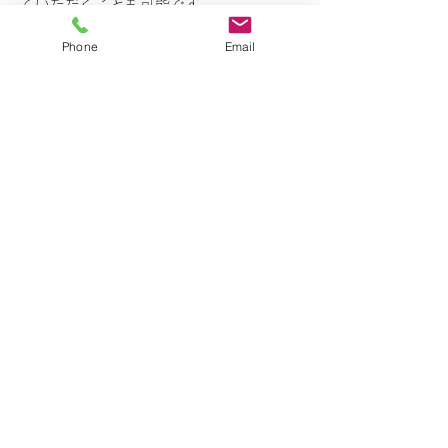
ていただくことも可能です。
Phone
Email
--
■ローンについて
オートローン取り扱いございます【最大
120回払い】
銀行ローンのお手伝いもできます。銀行
提出用の見積書等ご用意致しますので、
ご入用の方はお問い合わせくださいま
せ。
--
■名義変更について
最大限安くご購入いただくために弊社は
一切の諸費用をいただいておりません。
そのためお引き渡しと同時に譲渡書類を
お渡し(または発送)します。
・最寄りの警察署での車庫証明申請