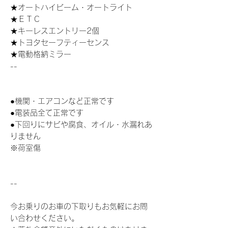
★オートハイビーム・オートライト
★ＥＴＣ
★キーレスエントリー2個
★トヨタセーフティーセンス
★電動格納ミラー
--
●機関・エアコンなど正常です
●電装品全て正常です
●下回りにサビや腐食、オイル・水漏れあ
りません
※荷室傷
--
今お乗りのお車の下取りもお気軽にお問
い合わせください。