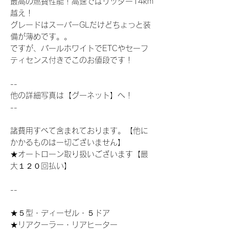
最高の燃費性能！高速ではリッター14km
越え！
グレードはスーパーGLだけどちょっと装
備が薄めです。。
ですが、パールホワイトでETCやセーフ
ティセンス付きでこのお値段です！
--
他の詳細写真は【グーネット】へ！
--
諸費用すべて含まれております。【他に
かかるものは一切ございません】
★オートローン取り扱いございます【最
大１２０回払い】
--
★５型・ディーゼル・５ドア
★リアクーラー・リアヒーター