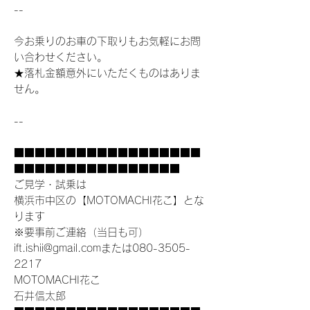
--
今お乗りのお車の下取りもお気軽にお問
い合わせください。
★落札金額意外にいただくものはありま
せん。
--
■■■■■■■■■■■■■■■■■■
■■■■■■■■■■■■■■■■
ご見学・試乗は
横浜市中区の【MOTOMACHI花こ】とな
ります
※要事前ご連絡（当日も可）
ift.ishii@gmail.comまたは080-3505-
2217
MOTOMACHI花こ
石井信太郎