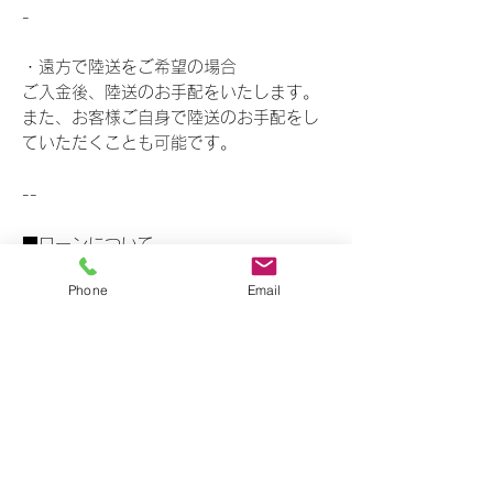
-
・遠方で陸送をご希望の場合
ご入金後、陸送のお手配をいたします。
また、お客様ご自身で陸送のお手配をし
ていただくことも可能です。
--
■ローンについて
オートローン取り扱いございます【最大
Phone
Email
120回払い】
銀行ローンのお手伝いもできます。銀行
提出用の見積書等ご用意致しますので、
ご入用の方はお問い合わせくださいま
せ。
--