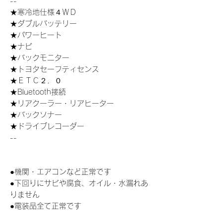
--
★寒冷地仕様４ＷＤ
★ダブルバッテリー
★パワーヒート
★ナビ
★バックモニター
★トヨタセーフティセンス
★ＥＴＣ２．０
★Bluetooth接続
★リアクーラー・リアヒーター
★バックソナー
★ドライブレコーダー
--
●機関・エアコンなど正常です
●下回りにサビや腐食、オイル・水漏れあ
りません
●電装品全て正常です